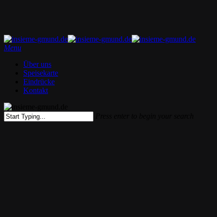
Skip
to
main
content
Menu
Über uns
Speisekarte
Eindrücke
Kontakt
Press enter to begin your search
Close
Search