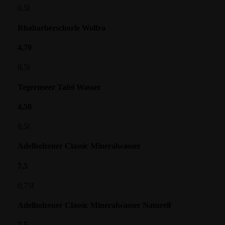
0,5l
Rhabarberschorle Wolfra
4,70
0,5l
Tegernseer Tafel Wasser
4,50
0,5l
Adelholzener Classic Mineralwasser
7,5
0,75l
Adelholzener Classic Mineralwasser Naturell
7,5